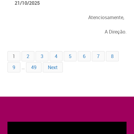
21/10/2025
Atenciosamente,
A Direção.
1
2
3
4
5
6
7
8
9
…
49
Next