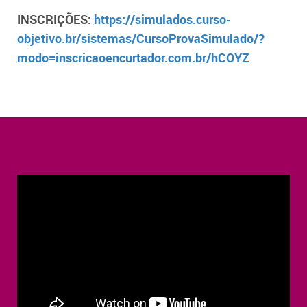
INSCRIÇÕES:
https://simulados.curso-
objetivo.br/sistemas/CursoProvaSimulado/?
modo=inscricaoencurtador.com.br/hCOYZ