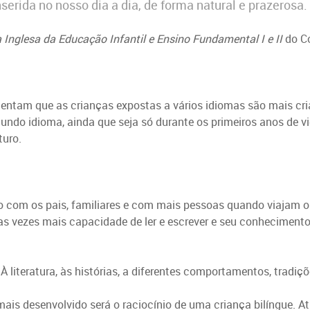
rida no nosso dia a dia, de forma natural e prazerosa.
 Inglesa da Educação Infantil e Ensino Fundamental I e II
do C
stentam que as crianças expostas a vários idiomas são mais cr
undo idioma, ainda que seja só durante os primeiros anos de vi
turo.
com os pais, familiares e com mais pessoas quando viajam o
as vezes mais capacidade de ler e escrever e seu conheciment
À literatura, às histórias, a diferentes comportamentos, tradi
s desenvolvido será o raciocínio de uma criança bilíngue. Atr