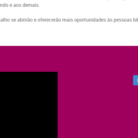
undo e aos demais.
lho se abrirão e oferecerão mais oportunidades às pessoas bil