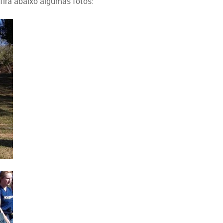
nfira abaixo algumas fotos: