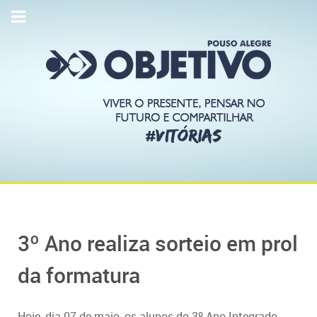
3º Ano realiza sorteio em prol
da formatura
Hoje, dia 07 de maio, os alunos do 3º Ano Integrado